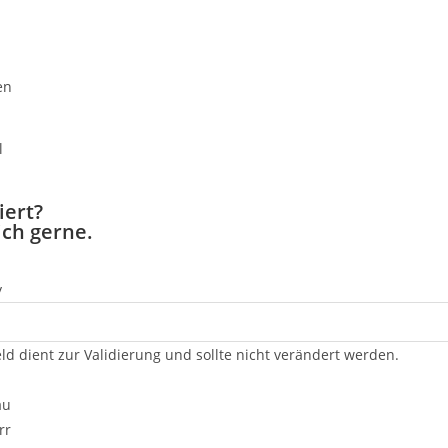
en
iert?
ich gerne.
y
ld dient zur Validierung und sollte nicht verändert werden.
au
rr